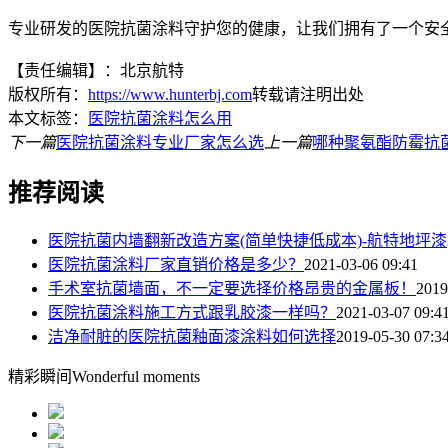
专业研发的医院抗菌涂料守护您的健康，让我们拥有了一个安全健康
【责任编辑】：北京航特
版权所有：
https://www.hunterbj.com
转载请注明出处
本文标签：
医院抗菌涂料怎么用
下一篇
医院抗菌涂料专业厂家怎么选
上一篇
哪种聚氨酯防霉抗
推荐阅读
医院抗菌内墙翻新改造方案(简单快捷低成本)-航特地坪漆
医院抗菌涂料厂家直销价格是多少？
2021-03-06 09:41
手术室抗菌墙面，不一定要选择价格昂贵的金属板！
2019
医院抗菌涂料施工方式跟乳胶漆一样吗？
2021-03-07 09:4
洁净耐脏的医院抗菌釉面漆涂料如何选择
2019-05-30 07:3
精彩瞬间
Wonderful moments