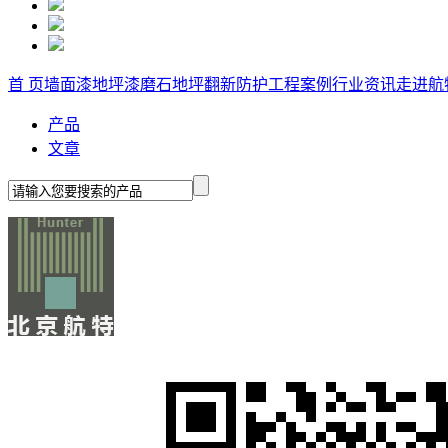
首 页
墙面漆
地坪漆
磨石地坪
翻新防护
工程案例
行业资讯
走进航
产品
文章