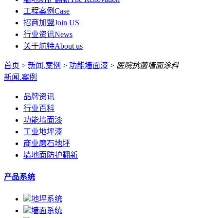
工程案例
Case
招商加盟
Join US
行业资讯
News
关于航特
About us
首页
>
新闻.案例
>
功能墙面漆
>
医院抗菌墙面涂料
新闻.案例
品牌资讯
行业百科
功能墙面漆
工业地坪漆
商业磨石地坪
墙地面防护翻新
产品系统
地坪系统
墙面系统