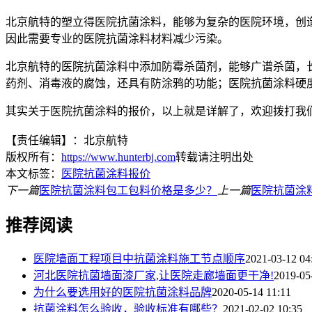
北京航特的塑立得医院抗菌涂料，能够为复杂的医院环境，创
因此需要专业的医院抗菌涂料材料减少污染。
北京航特的医院抗菌涂料中添加防霉杀菌剂，能够广谱杀菌，
药剂、消毒液的腐蚀，还具有防涂鸦的功能；医院抗菌涂料硬
其实关于医院抗菌涂料的报价，以上就是详解了，欢迎拨打我
【责任编辑】：北京航特
版权所有：
https://www.hunterbj.com
转载请注明出处
本文标签：
医院抗菌涂料报价
下一篇
医院抗菌涂料包工包料价格是多少？
上一篇
医院抗菌涂
推荐阅读
医院墙面工程项目中抗菌涂料施工节点顺序
2021-03-12 04
河北医院抗菌墙面漆厂家,让医院走廊墙面更干净!
2019-05
为什么要选用好的医院抗菌涂料品牌
2020-05-14 11:11
抗菌涂料怎么验收，验收标准有哪些？
2021-02-02 10:35