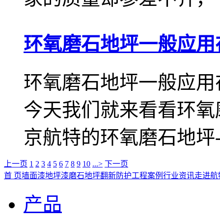
环氧磨石地坪一般应用
环氧磨石地坪一般应用
今天我们就来看看环氧
京航特的环氧磨石地坪-艾
上一页
1
2
3
4
5
6
7
8
9
10
...>
下一页
首 页
墙面漆
地坪漆
磨石地坪
翻新防护
工程案例
行业资讯
走进航
产品