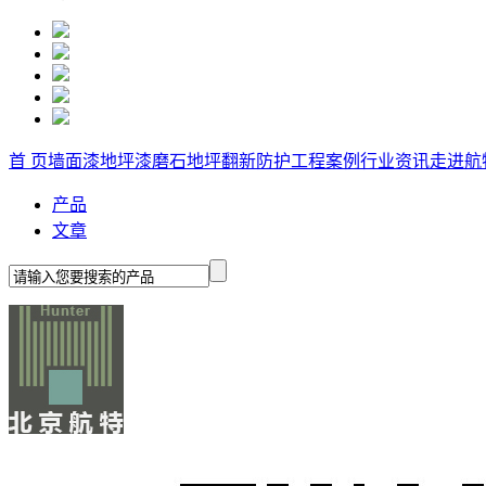
首 页
墙面漆
地坪漆
磨石地坪
翻新防护
工程案例
行业资讯
走进航
产品
文章