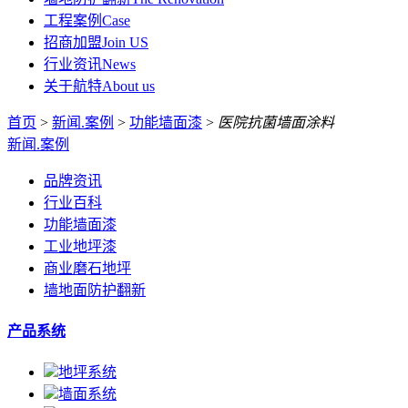
工程案例
Case
招商加盟
Join US
行业资讯
News
关于航特
About us
首页
>
新闻.案例
>
功能墙面漆
>
医院抗菌墙面涂料
新闻.案例
品牌资讯
行业百科
功能墙面漆
工业地坪漆
商业磨石地坪
墙地面防护翻新
产品系统
地坪系统
墙面系统